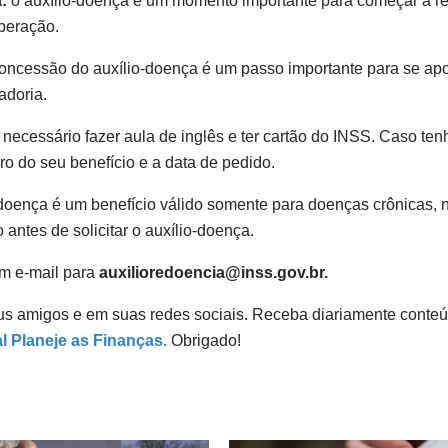
:
o auxílio-doença é um momento importante para começar a recon
uperação.
oncessão do auxílio-doença é um passo importante para se apo
adoria.
necessário fazer aula de inglês e ter cartão do INSS. Caso tenha
ro do seu benefício e a data de pedido.
-doença é um benefício válido somente para doenças crônicas, 
antes de solicitar o auxílio-doença.
um e-mail para
auxilioredoencia@inss.gov.br.
us amigos e em suas redes sociais. Receba diariamente conteú
l Planeje as Finanças.
Obrigado!