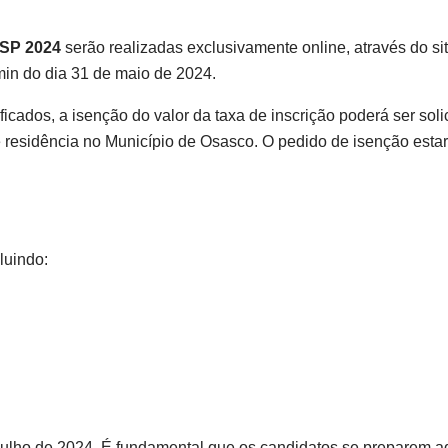
 SP 2024
serão realizadas exclusivamente online, através do si
min do dia 31 de maio de 2024.
ficados, a isenção do valor da taxa de inscrição poderá ser s
 residência no Município de Osasco. O pedido de isenção estará
luindo:
de julho de 2024. É fundamental que os candidatos se preparem