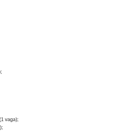
;
(1 vaga);
);