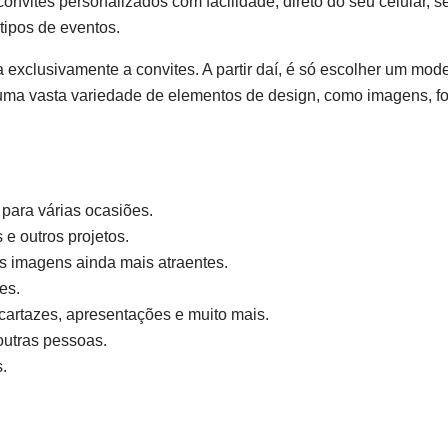
onvites personalizados com facilidade, direto do seu celular, se
 tipos de eventos.
exclusivamente a convites. A partir daí, é só escolher um mo
 uma vasta variedade de elementos de design, como imagens, fon
para várias ocasiões.
 e outros projetos.
as imagens ainda mais atraentes.
es.
 cartazes, apresentações e muito mais.
outras pessoas.
.