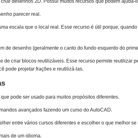
criar desenhos 2D. Possui muitos recursos que podem ajudá-lo 
enho parecer real.
 escala que o local real. Esse recurso é útil porque, quand
em de desenho (geralmente o canto do fundo esquerdo do primei
de criar blocos reutilizáveis. Esse recurso permite reutilizar 
 pode projetar frações e reutilizá-las.
as
e pode ser usado para muitos propósitos diferentes.
 comandos avançados fazendo um curso do AutoCAD.
er entre vários cursos diferentes e escolher o que melhor se
 mais de um idioma.