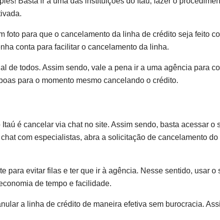
les! Basta ir a uma das instituições do Itaú, fazer o procedimen
tivada.
m foto para que o cancelamento da linha de crédito seja feito 
nha conta para facilitar o cancelamento da linha.
nal de todos. Assim sendo, vale a pena ir a uma agência para con
 boas para o momento mesmo cancelando o crédito.
Itaú é cancelar via chat no site. Assim sendo, basta acessar o s
chat com especialistas, abra a solicitação de cancelamento do c
 para evitar filas e ter que ir à agência. Nesse sentido, usar o 
 economia de tempo e facilidade.
 anular a linha de crédito de maneira efetiva sem burocracia. As