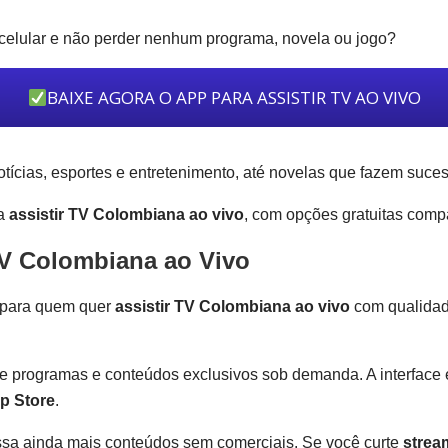
 celular e não perder nenhum programa, novela ou jogo?
BAIXE AGORA O APP PARA ASSISTIR TV AO VIVO
ícias, esportes e entretenimento, até novelas que fazem suces
ra
assistir TV Colombiana ao vivo
, com opções gratuitas comp
 TV Colombiana ao Vivo
 para quem quer
assistir TV Colombiana ao vivo
com qualidade
e programas e conteúdos exclusivos sob demanda. A interface é l
p Store
.
ssa ainda mais conteúdos sem comerciais. Se você curte
strea